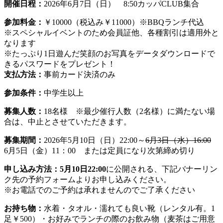
開催日程：
2026年6月7日（日） 8:50カッパCLUB集合
参加料金：
￥10000（税込み￥11000）※BBQランチ代込
※スペシャルイベントのため会員証他、各種割引は適用外と
なります
※たっぷり1日遊んだ笑顔のお写真をデータダウンロードで
きるパスワードをプレゼント！
支払方法：
事前カード決済のみ
参加条件：
中学生以上
募集人数：
18名様 ※最少催行人数（2名様）に満たない場
合は、中止とさせていただきます。
募集期間：
2026年5月10日（日）22:00～
6月3日（水）16:00
6月5日（金）11：00 または定員になり次第締め切り
申し込み方法：
5月10日22:00
に公開される、下記バナーリン
ク先の予約フォームよりお申し込みください。
※お電話でのご予約は承れませんのでご了承ください
お持ち物：
水着・タオル・濡れても良い靴（レンタル有。1
足￥500）・お好みでランチの際のお飲み物（麦茶はご用意