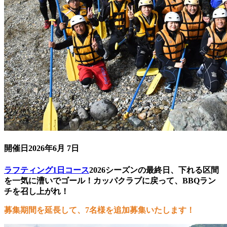
開催日
2026年6月 7日
ラフティング1日コース
2026シーズンの最終日、下れる区間
を一気に漕いでゴール！カッパクラブに戻って、BBQラン
チを召し上がれ！
募集期間を延長して、7名様を追加募集いたします！